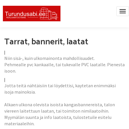
Tog
nav
Tarrat, bannerit, laatat
|
Niin sisä-, kuin ulkomainonta mahdollisuudet.
Pehmealle pvc kankaalle, tai tukevalle PVC laatalle. Pienesta
isoon.
|
Jotta teitä nähtäisiin tai löydettisi, kaytetan enimmäksi
isoja mainoksia.
Alkaen ulkona olevista isoista kangasbannereista, talon
viereen laitettuun laatan, tai toimiton nimilaatoihin.
Myymälän suunta ja info laatoista, tulostetuile esitelu
materiaaleihin.